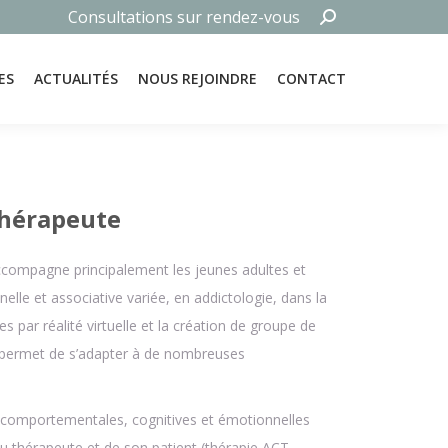
Recherche
Consultations sur rendez-vous
ES
ACTUALITÉS
NOUS REJOINDRE
CONTACT
:
ES
ACTUALITÉS
NOUS REJOINDRE
CONTACT
thérapeute
ccompagne principalement les jeunes adultes et
nelle et associative variée, en addictologie, dans la
s par réalité virtuelle et la création de groupe de
i permet de s’adapter à de nombreuses
s comportementales, cognitives et émotionnelles
du thérapeute et de son patient (thérapie ACT,