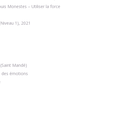
is Monestes – Utiliser la force
(Niveau 1), 2021
n (Saint Mandé)
n des émotions
e