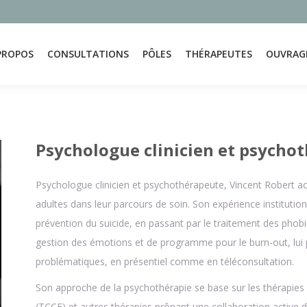
PROPOS
CONSULTATIONS
PÔLES
THÉRAPEUTES
OUVRAG
PROPOS
CONSULTATIONS
PÔLES
THÉRAPEUTES
OUVRAG
Psychologue clinicien et psycho
Psychologue clinicien et psychothérapeute, Vincent Robert a
adultes dans leur parcours de soin. Son expérience institution
prévention du suicide, en passant par le traitement des phobie
gestion des émotions et de programme pour le burn-out, lu
problématiques, en présentiel comme en téléconsultation.
Son approche de la psychothérapie se base sur les thérapie
(TCCE) et autres thérapies prônant une collaboration active 