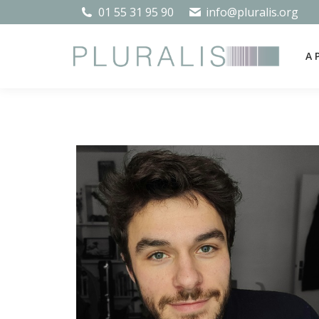
01 55 31 95 90
info@pluralis.org
A 
A 