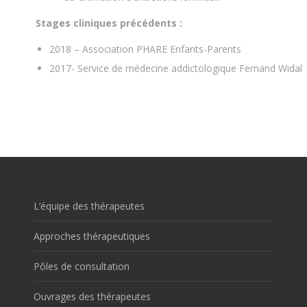
Stages cliniques précédents :
2018 – Association PHARE Enfants-Parents
2017- Service de médecine addictologique Fernand Widal
L’équipe des thérapeutes
Approches thérapeutiques
Pôles de consultation
Ouvrages des thérapeutes